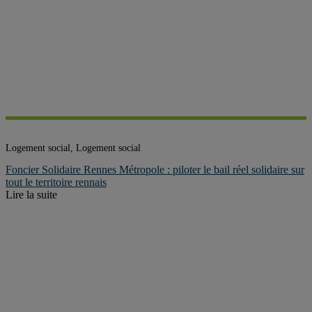
Logement social, Logement social
Foncier Solidaire Rennes Métropole : piloter le bail réel solidaire sur
tout le territoire rennais
Lire la suite