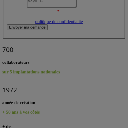
Message
*
Les champs marqués d’une
*
sont obligatoires. Pour plus
d’informations sur le traitement de vos données et vos droits,
consultez notre
politique de confidentialité
.
Envoyer ma demande
Captcha
700
collaborateurs
sur 5 implantations nationales
1972
année de création
+ 50 ans à vos côtés
+ de