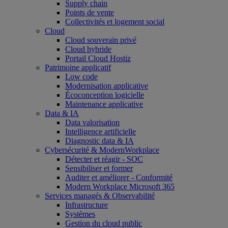
Supply chain
Points de vente
Collectivités et logement social
Cloud
Cloud souverain privé
Cloud hybride
Portail Cloud Hostiz
Patrimoine applicatif
Low code
Modernisation applicative
Écoconception logicielle
Maintenance applicative
Data & IA
Data valorisation
Intelligence artificielle
Diagnostic data & IA
Cybersécurité & ModernWorkplace
Détecter et réagir - SOC
Sensibiliser et former
Auditer et améliorer - Conformité
Modern Workplace Microsoft 365
Services managés & Observabilité
Infrastructure
Systèmes
Gestion du cloud public