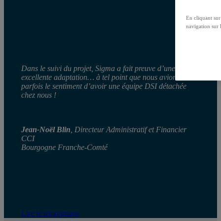
En cliquant sur
navigation sur l
Dans le suivi du projet, Sigma a fait preuve d’une
excellente adaptation… à tel point que nous avions
parfois le sentiment d’avoir une équipe DSI détachée
chez nous !
Jean-Noël Blin
, Directeur Administratif et Financier
CCI
Bourgogne Franche-Comté
Lire le témoignage