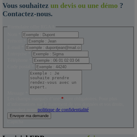
Vous souhaitez
un devis ou une démo
?
Contactez-nous.
Formulaire offre RGAA
Nom
*
Prénom
*
E-mail
*
Entreprise
*
Téléphone
*
Code postal
*
Message
*
Les champs marqués d’une
*
sont obligatoires. Pour plus
d’informations sur le traitement de vos données et vos droits,
consultez notre
politique de confidentialité
.
Envoyer ma demande
Captcha