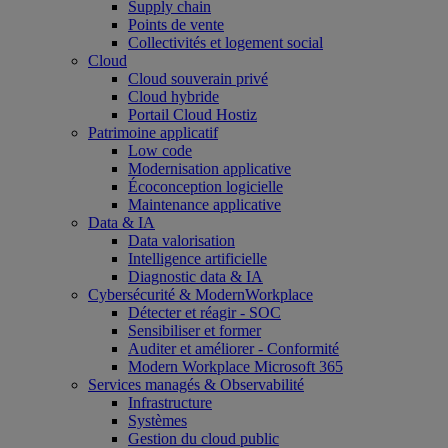
Supply chain
Points de vente
Collectivités et logement social
Cloud
Cloud souverain privé
Cloud hybride
Portail Cloud Hostiz
Patrimoine applicatif
Low code
Modernisation applicative
Écoconception logicielle
Maintenance applicative
Data & IA
Data valorisation
Intelligence artificielle
Diagnostic data & IA
Cybersécurité & ModernWorkplace
Détecter et réagir - SOC
Sensibiliser et former
Auditer et améliorer - Conformité
Modern Workplace Microsoft 365
Services managés & Observabilité
Infrastructure
Systèmes
Gestion du cloud public