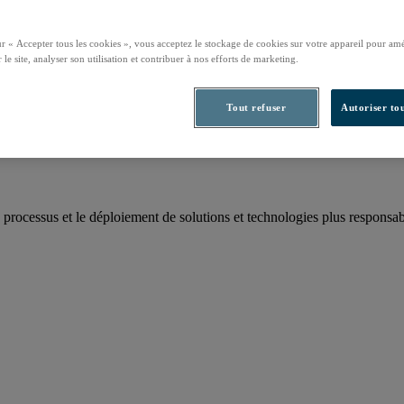
ur « Accepter tous les cookies », vous acceptez le stockage de cookies sur votre appareil pour amé
 le site, analyser son utilisation et contribuer à nos efforts de marketing.
rbone annuel
Tout refuser
Autoriser tou
 processus et le déploiement de solutions et technologies plus responsab