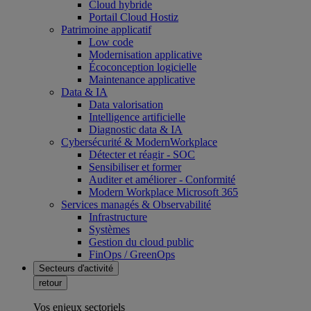
Cloud hybride
Portail Cloud Hostiz
Patrimoine applicatif
Low code
Modernisation applicative
Écoconception logicielle
Maintenance applicative
Data & IA
Data valorisation
Intelligence artificielle
Diagnostic data & IA
Cybersécurité & ModernWorkplace
Détecter et réagir - SOC
Sensibiliser et former
Auditer et améliorer - Conformité
Modern Workplace Microsoft 365
Services managés & Observabilité
Infrastructure
Systèmes
Gestion du cloud public
FinOps / GreenOps
Secteurs d'activité
retour
Vos enjeux sectoriels