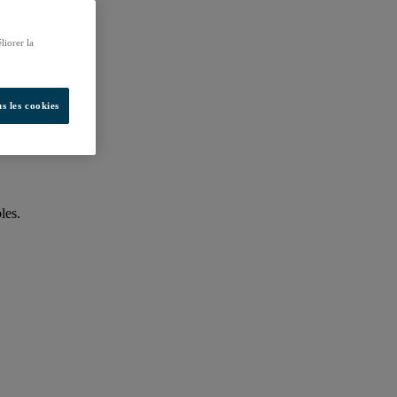
liorer la
s les cookies
les.