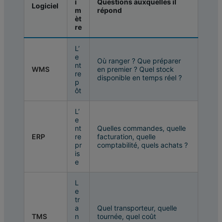
i
Questions auxquelles il
Logiciel
m
répond
èt
re
L’
e
Où ranger ? Que préparer
nt
WMS
en premier ? Quel stock
re
disponible en temps réel ?
p
ôt
L’
e
nt
Quelles commandes, quelle
ERP
re
facturation, quelle
pr
comptabilité, quels achats ?
is
e
L
e
tr
a
Quel transporteur, quelle
TMS
n
tournée, quel coût