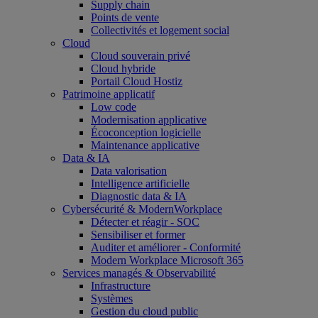
Supply chain
Points de vente
Collectivités et logement social
Cloud
Cloud souverain privé
Cloud hybride
Portail Cloud Hostiz
Patrimoine applicatif
Low code
Modernisation applicative
Écoconception logicielle
Maintenance applicative
Data & IA
Data valorisation
Intelligence artificielle
Diagnostic data & IA
Cybersécurité & ModernWorkplace
Détecter et réagir - SOC
Sensibiliser et former
Auditer et améliorer - Conformité
Modern Workplace Microsoft 365
Services managés & Observabilité
Infrastructure
Systèmes
Gestion du cloud public