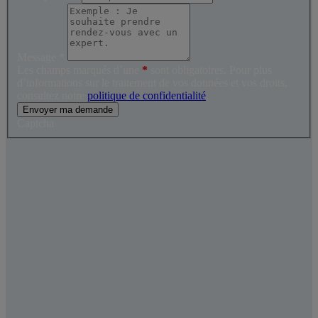
Message
*
Les champs marqués d’une
*
sont obligatoires. Pour plus
d’informations sur le traitement de vos données et vos droits,
consultez notre
politique de confidentialité
.
Envoyer ma demande
Captcha