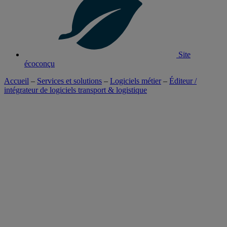
Site
écoconçu
Accueil
–
Services et solutions
–
Logiciels métier
–
Éditeur /
intégrateur de logiciels transport & logistique