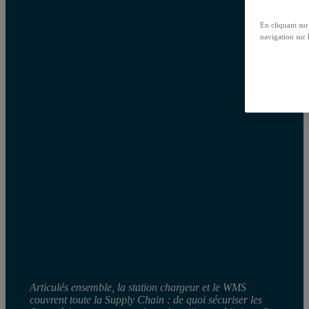
En cliquant sur
navigation sur l
Articulés ensemble, la station chargeur et le WMS
couvrent toute la Supply Chain : de quoi sécuriser les