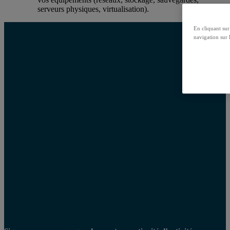
serveurs physiques, virtualisation).
En cliquant sur
navigation sur l