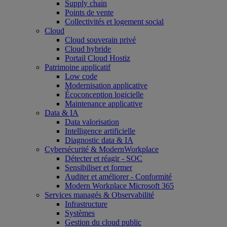
Supply chain
Points de vente
Collectivités et logement social
Cloud
Cloud souverain privé
Cloud hybride
Portail Cloud Hostiz
Patrimoine applicatif
Low code
Modernisation applicative
Écoconception logicielle
Maintenance applicative
Data & IA
Data valorisation
Intelligence artificielle
Diagnostic data & IA
Cybersécurité & ModernWorkplace
Détecter et réagir - SOC
Sensibiliser et former
Auditer et améliorer - Conformité
Modern Workplace Microsoft 365
Services managés & Observabilité
Infrastructure
Systèmes
Gestion du cloud public