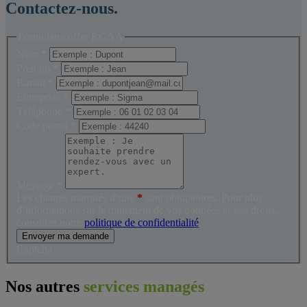
Contactez-nous.
Formulaire offre RGAA
Nom
*
Prénom
*
E-mail
*
Entreprise
*
Téléphone
*
Code postal
*
Message
*
Les champs marqués d’une
*
sont obligatoires. Pour plus
d’informations sur le traitement de vos données et vos droits,
consultez notre
politique de confidentialité
.
Envoyer ma demande
Captcha
Nos autres
services managés