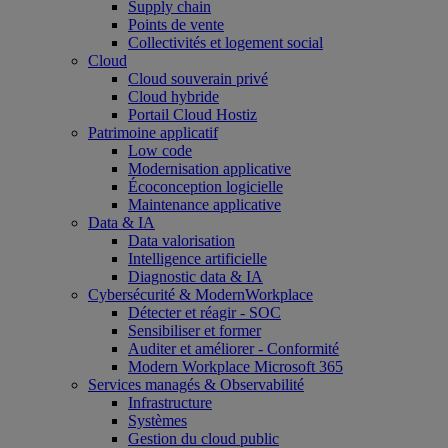
Supply chain
Points de vente
Collectivités et logement social
Cloud
Cloud souverain privé
Cloud hybride
Portail Cloud Hostiz
Patrimoine applicatif
Low code
Modernisation applicative
Écoconception logicielle
Maintenance applicative
Data & IA
Data valorisation
Intelligence artificielle
Diagnostic data & IA
Cybersécurité & ModernWorkplace
Détecter et réagir - SOC
Sensibiliser et former
Auditer et améliorer - Conformité
Modern Workplace Microsoft 365
Services managés & Observabilité
Infrastructure
Systèmes
Gestion du cloud public