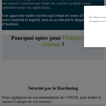
nos experts s’assurent que toutes les couches système soient
optimisées pour vos applications.
Une approche multi-couches qui réduit les zones d’ombres
En cliquant sur
entre matériel et logiciel, tout en accélérant le diagnostic en cas
navigation sur l
d’incident.
Pourquoi opter pour
l’infogérance
système
?
Sécurité par le Hardening
Nous appliquons les recommandations de l’ANSSI, pour limiter la
surface d’attaque de vos serveurs.