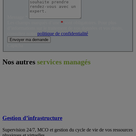
Message
*
Les champs marqués d’une
*
sont obligatoires. Pour plus
d’informations sur le traitement de vos données et vos droits,
consultez notre
politique de confidentialité
.
Envoyer ma demande
Captcha
Nos autres
services managés
Gestion d’infrastructure
Supervision 24/7, MCO et gestion du cycle de vie de vos ressources
physiques et virtuelles.