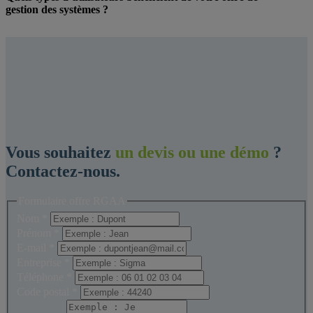
gestion des systèmes ?
Vous souhaitez
un devis ou une démo
?
Contactez-nous.
Formulaire offre RGAA
Nom
*
Prénom
*
E-mail
*
Entreprise
*
Téléphone
*
Code postal
*