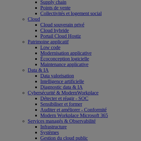
Supply chain
Points de vente
Collectivités et logement social
Cloud
Cloud souverain privé
Cloud hybride
Portail Cloud Hostiz
Patrimoine applicatif
Low code
Modernisation applicative
Écoconception logicielle
Maintenance applicative
Data & IA
Data valorisation
Intelligence artificielle
Diagnostic data & IA
Cybersécurité & ModernWorkplace
Détecter et réagir - SOC
Sensibiliser et former
Auditer et améliorer - Conformité
Modern Workplace Microsoft 365
Services managés & Observabilité
Infrastructure
Systèmes
Gestion du cloud public