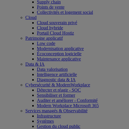
Supply chain
Points de vente
Collectivités et logement social
Cloud
Cloud souverain privé
Cloud hybride
Portail Cloud Hostiz
Patrimoine applicatif
Low code
Modernisation applicative
Écoconception logicielle
Maintenance applicative
Data & IA
Data valorisation
Intelligence artificielle
Diagnostic data & IA
Cybersécurité & ModernWorkplace
Détecter et réagir - SOC
Sensibiliser et former
Auditer et améliorer - Conformité
Modern Workplace Microsoft 365
Services managés & Observabilité
Infrastructure
Systèmes
Gestion du cloud public