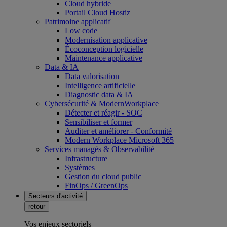
Cloud hybride
Portail Cloud Hostiz
Patrimoine applicatif
Low code
Modernisation applicative
Écoconception logicielle
Maintenance applicative
Data & IA
Data valorisation
Intelligence artificielle
Diagnostic data & IA
Cybersécurité & ModernWorkplace
Détecter et réagir - SOC
Sensibiliser et former
Auditer et améliorer - Conformité
Modern Workplace Microsoft 365
Services managés & Observabilité
Infrastructure
Systèmes
Gestion du cloud public
FinOps / GreenOps
Secteurs d'activité
retour
Vos enjeux sectoriels