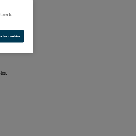
liorer la
s les cookies
les.