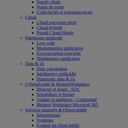
Supply chain
Points de vente
Collectivités et logement social
Cloud
Cloud souverain privé
Cloud hybride
Portail Cloud Hostiz
Patrimoine applicatif
Low code
Modernisation applicative
Écoconception logicielle
Maintenance applicative
Data & IA
Data valorisation
Intelligence artificielle
Diagnostic data & IA
Cybersécurité & ModernWorkplace
Détecter et réagir - SOC
Sensibiliser et former
Auditer et améliorer - Conformité
Modern Workplace Microsoft 365
Services managés & Observabilité
Infrastructure
Systèmes
Gestion du cloud public