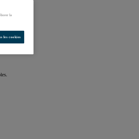
liorer la
s les cookies
les.