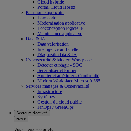
Cloud hybride
Portail Cloud Hostiz
Patrimoine applicatif
Low code
Modernisation applicative
Écoconception logicielle
Maintenance applicative
Data & IA
Data valorisation
Intelligence artificielle
Diagnostic data & IA
Cybersécurité & ModernWorkplace
Détecter et réagir - SOC
Sensibiliser et former
Auditer et améliorer - Conformité
Modern Workplace Microsoft 365
Services managés & Observabilité
Infrastructure
Systèmes
Gestion du cloud public
FinOps / GreenOps
Secteurs d'activité
retour
Vos enjeux sectoriels