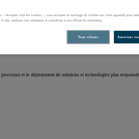
ur « Accepter tous les cookies », vous acceptez le stockage de cookies sur votre appareil pour amé
 le site, analyser son utilisation et contribuer à nos efforts de marketing.
rbone annuel
Tout refuser
Autoriser tou
 processus et le déploiement de solutions et technologies plus responsab