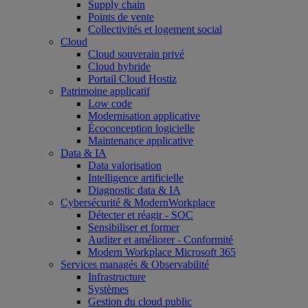
Supply chain
Points de vente
Collectivités et logement social
Cloud
Cloud souverain privé
Cloud hybride
Portail Cloud Hostiz
Patrimoine applicatif
Low code
Modernisation applicative
Écoconception logicielle
Maintenance applicative
Data & IA
Data valorisation
Intelligence artificielle
Diagnostic data & IA
Cybersécurité & ModernWorkplace
Détecter et réagir - SOC
Sensibiliser et former
Auditer et améliorer - Conformité
Modern Workplace Microsoft 365
Services managés & Observabilité
Infrastructure
Systèmes
Gestion du cloud public