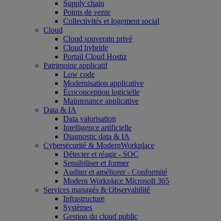
Supply chain
Points de vente
Collectivités et logement social
Cloud
Cloud souverain privé
Cloud hybride
Portail Cloud Hostiz
Patrimoine applicatif
Low code
Modernisation applicative
Écoconception logicielle
Maintenance applicative
Data & IA
Data valorisation
Intelligence artificielle
Diagnostic data & IA
Cybersécurité & ModernWorkplace
Détecter et réagir - SOC
Sensibiliser et former
Auditer et améliorer - Conformité
Modern Workplace Microsoft 365
Services managés & Observabilité
Infrastructure
Systèmes
Gestion du cloud public