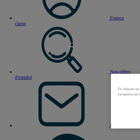
Espace
client
Nos offres
d'emploi
En cliquant sur
navigation sur l
Contact