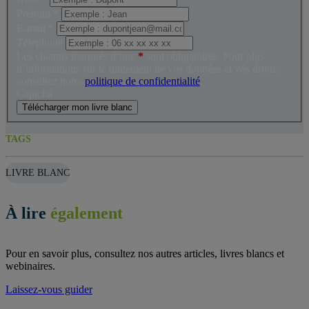
Prénom
*
E-mail
*
Téléphone
Les champs marqués d’une
*
sont obligatoires. Pour plus
d’informations sur le traitement de vos données et vos droits,
consultez notre
politique de confidentialité
.
Captcha
Télécharger mon livre blanc
TAGS
LIVRE BLANC
À lire
également
Pour en savoir plus, consultez nos autres articles, livres blancs et
webinaires.
Laissez-vous guider