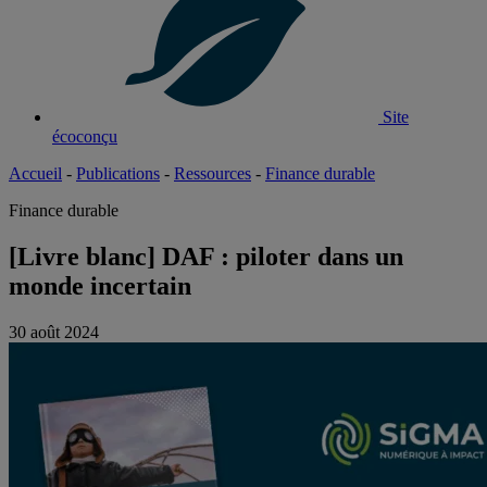
Site
écoconçu
Accueil
-
Publications
-
Ressources
-
Finance durable
Finance durable
[Livre blanc] DAF : piloter dans un
monde incertain
30 août 2024