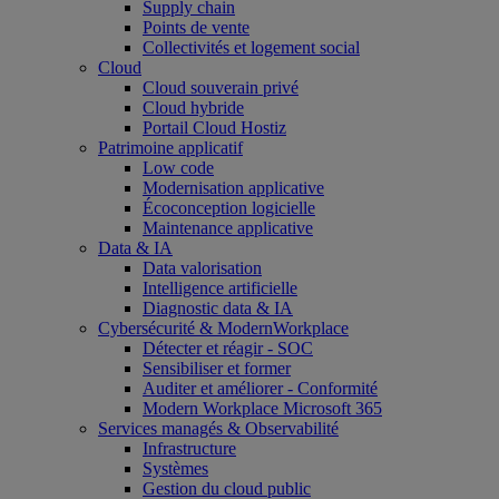
Supply chain
Points de vente
Collectivités et logement social
Cloud
Cloud souverain privé
Cloud hybride
Portail Cloud Hostiz
Patrimoine applicatif
Low code
Modernisation applicative
Écoconception logicielle
Maintenance applicative
Data & IA
Data valorisation
Intelligence artificielle
Diagnostic data & IA
Cybersécurité & ModernWorkplace
Détecter et réagir - SOC
Sensibiliser et former
Auditer et améliorer - Conformité
Modern Workplace Microsoft 365
Services managés & Observabilité
Infrastructure
Systèmes
Gestion du cloud public