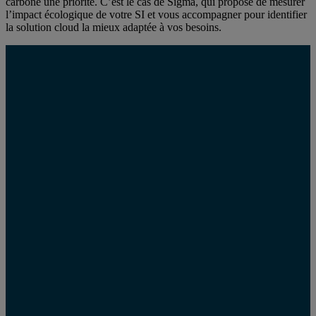
carbone une priorité. C’est le cas de Sigma, qui propose de mesurer
l’impact écologique de votre SI et vous accompagner pour identifier
la solution cloud la mieux adaptée à vos besoins.