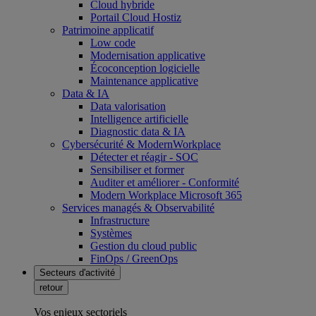
Cloud hybride
Portail Cloud Hostiz
Patrimoine applicatif
Low code
Modernisation applicative
Écoconception logicielle
Maintenance applicative
Data & IA
Data valorisation
Intelligence artificielle
Diagnostic data & IA
Cybersécurité & ModernWorkplace
Détecter et réagir - SOC
Sensibiliser et former
Auditer et améliorer - Conformité
Modern Workplace Microsoft 365
Services managés & Observabilité
Infrastructure
Systèmes
Gestion du cloud public
FinOps / GreenOps
Secteurs d'activité
retour
Vos enjeux sectoriels