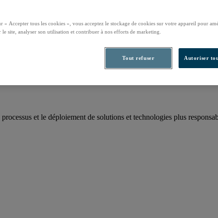
ur « Accepter tous les cookies », vous acceptez le stockage de cookies sur votre appareil pour amé
 le site, analyser son utilisation et contribuer à nos efforts de marketing.
rbone annuel
Tout refuser
Autoriser tou
 processus et le déploiement de solutions et technologies plus responsab