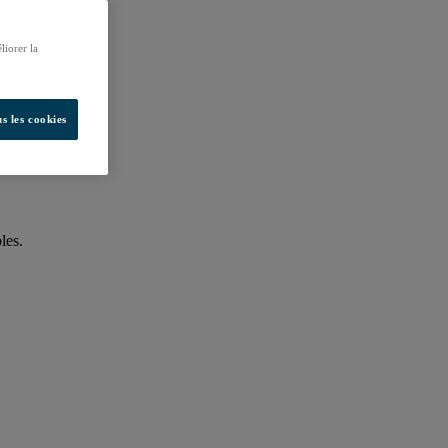
liorer la
s les cookies
les.