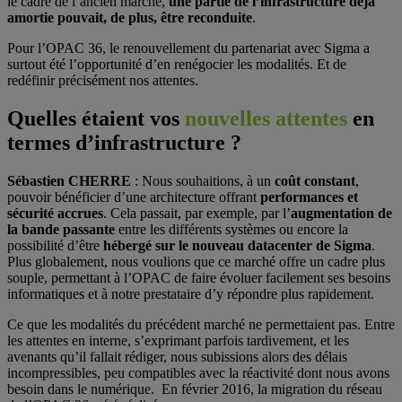
le cadre de l’ancien marché,
une partie de l’infrastructure déjà
amortie pouvait, de plus, être reconduite
.
Pour l’OPAC 36, le renouvellement du partenariat avec Sigma a
surtout été l’opportunité d’en renégocier les modalités. Et de
redéfinir précisément nos attentes.
Quelles étaient vos
nouvelles attentes
en
termes d’
infrastructure
?
Sébastien CHERRE
: Nous souhaitions, à un
coût constant
,
pouvoir bénéficier d’une architecture offrant
performances et
sécurité accrues
. Cela passait, par exemple, par l’
augmentation de
la bande passante
entre les différents systèmes ou encore la
possibilité d’être
hébergé sur le nouveau datacenter de Sigma
.
Plus globalement, nous voulions que ce marché offre un cadre plus
souple, permettant à l’OPAC de faire évoluer facilement ses besoins
informatiques et à notre prestataire d’y répondre plus rapidement.
Ce que les modalités du précédent marché ne permettaient pas. Entre
les attentes en interne, s’exprimant parfois tardivement, et les
avenants qu’il fallait rédiger, nous subissions alors des délais
incompressibles, peu compatibles avec la réactivité dont nous avons
besoin dans le numérique. En février 2016, la migration du réseau