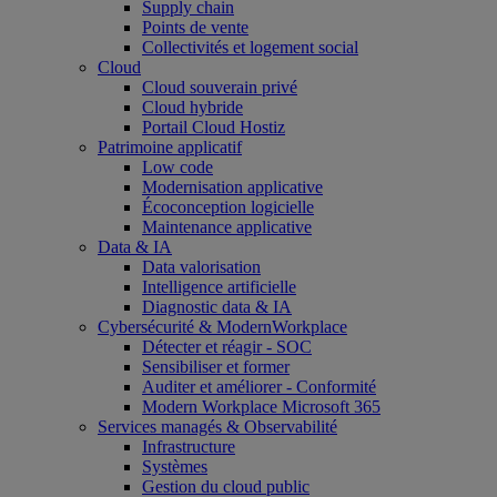
Supply chain
Points de vente
Collectivités et logement social
Cloud
Cloud souverain privé
Cloud hybride
Portail Cloud Hostiz
Patrimoine applicatif
Low code
Modernisation applicative
Écoconception logicielle
Maintenance applicative
Data & IA
Data valorisation
Intelligence artificielle
Diagnostic data & IA
Cybersécurité & ModernWorkplace
Détecter et réagir - SOC
Sensibiliser et former
Auditer et améliorer - Conformité
Modern Workplace Microsoft 365
Services managés & Observabilité
Infrastructure
Systèmes
Gestion du cloud public