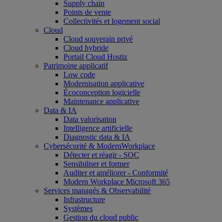
Supply chain
Points de vente
Collectivités et logement social
Cloud
Cloud souverain privé
Cloud hybride
Portail Cloud Hostiz
Patrimoine applicatif
Low code
Modernisation applicative
Écoconception logicielle
Maintenance applicative
Data & IA
Data valorisation
Intelligence artificielle
Diagnostic data & IA
Cybersécurité & ModernWorkplace
Détecter et réagir - SOC
Sensibiliser et former
Auditer et améliorer - Conformité
Modern Workplace Microsoft 365
Services managés & Observabilité
Infrastructure
Systèmes
Gestion du cloud public