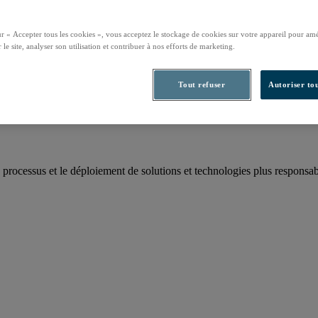
ur « Accepter tous les cookies », vous acceptez le stockage de cookies sur votre appareil pour amé
 le site, analyser son utilisation et contribuer à nos efforts de marketing.
rbone annuel
Tout refuser
Autoriser tou
 processus et le déploiement de solutions et technologies plus responsab