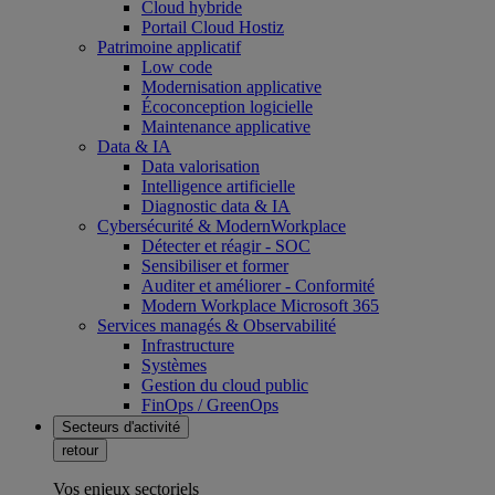
Cloud hybride
Portail Cloud Hostiz
Patrimoine applicatif
Low code
Modernisation applicative
Écoconception logicielle
Maintenance applicative
Data & IA
Data valorisation
Intelligence artificielle
Diagnostic data & IA
Cybersécurité & ModernWorkplace
Détecter et réagir - SOC
Sensibiliser et former
Auditer et améliorer - Conformité
Modern Workplace Microsoft 365
Services managés & Observabilité
Infrastructure
Systèmes
Gestion du cloud public
FinOps / GreenOps
Secteurs d'activité
retour
Vos enjeux sectoriels