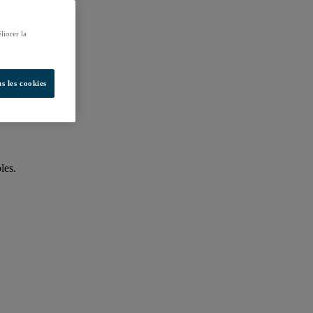
liorer la
s les cookies
les.