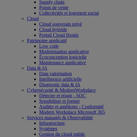
Supply chain
Points de vente
Collectivités et logement social
Cloud
Cloud souverain privé
Cloud hybride
Portail Cloud Hostiz
Patrimoine applicatif
Low code
Modernisation applicative
Écoconception logicielle
Maintenance applicative
Data & IA
Data valorisation
Intelligence artificielle
Diagnostic data & IA
Cybersécurité & ModernWorkplace
Détecter et réagir - SOC
Sensibiliser et former
Auditer et améliorer - Conformité
Modern Workplace Microsoft 365
Services managés & Observabilité
Infrastructure
Systèmes
Gestion du cloud public