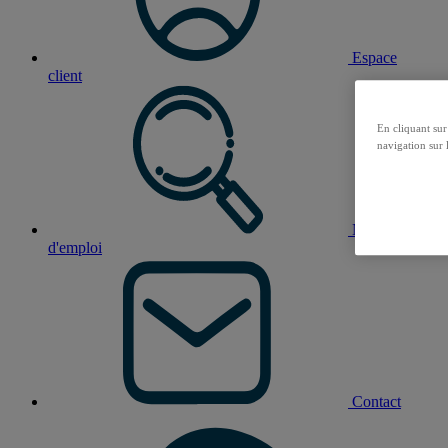
Espace
client
En cliquant sur
navigation sur l
Nos offres
d'emploi
Contact