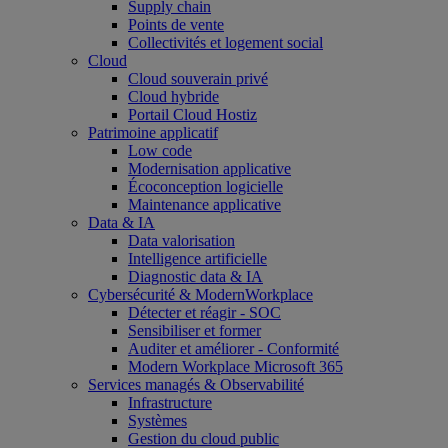
Supply chain
Points de vente
Collectivités et logement social
Cloud
Cloud souverain privé
Cloud hybride
Portail Cloud Hostiz
Patrimoine applicatif
Low code
Modernisation applicative
Écoconception logicielle
Maintenance applicative
Data & IA
Data valorisation
Intelligence artificielle
Diagnostic data & IA
Cybersécurité & ModernWorkplace
Détecter et réagir - SOC
Sensibiliser et former
Auditer et améliorer - Conformité
Modern Workplace Microsoft 365
Services managés & Observabilité
Infrastructure
Systèmes
Gestion du cloud public