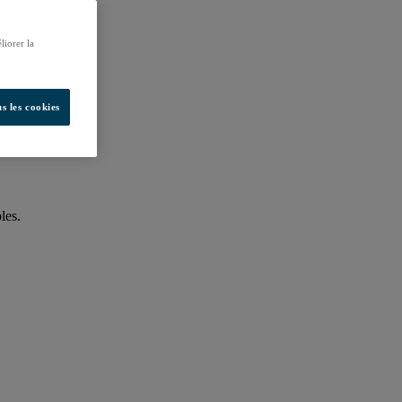
liorer la
s les cookies
les.