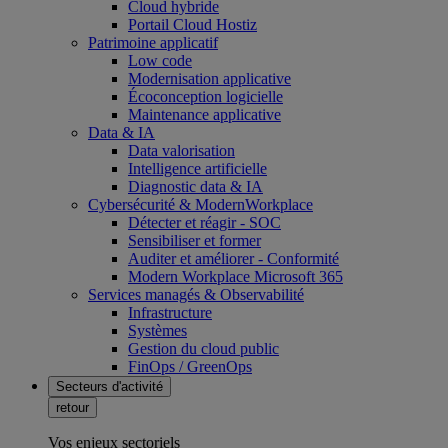
Cloud hybride
Portail Cloud Hostiz
Patrimoine applicatif
Low code
Modernisation applicative
Écoconception logicielle
Maintenance applicative
Data & IA
Data valorisation
Intelligence artificielle
Diagnostic data & IA
Cybersécurité & ModernWorkplace
Détecter et réagir - SOC
Sensibiliser et former
Auditer et améliorer - Conformité
Modern Workplace Microsoft 365
Services managés & Observabilité
Infrastructure
Systèmes
Gestion du cloud public
FinOps / GreenOps
Secteurs d'activité
retour
Vos enjeux sectoriels