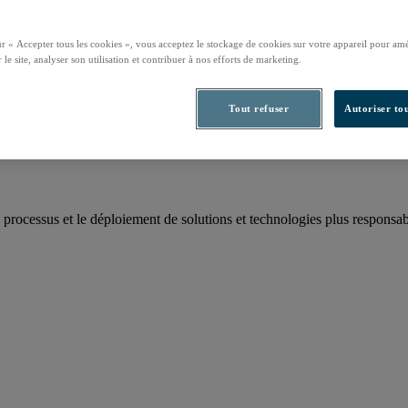
ur « Accepter tous les cookies », vous acceptez le stockage de cookies sur votre appareil pour amé
 le site, analyser son utilisation et contribuer à nos efforts de marketing.
rbone annuel
Tout refuser
Autoriser tou
 processus et le déploiement de solutions et technologies plus responsab