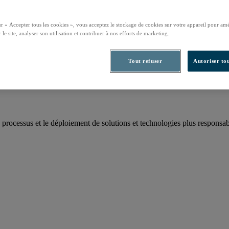
ur « Accepter tous les cookies », vous acceptez le stockage de cookies sur votre appareil pour amé
 le site, analyser son utilisation et contribuer à nos efforts de marketing.
rbone annuel
Tout refuser
Autoriser tou
 processus et le déploiement de solutions et technologies plus responsab