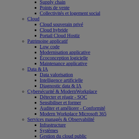
Supply chain
Points de vente
Collectivités et logement social
Cloud
Cloud souverain privé
Cloud hybride
Portail Cloud Hostiz
Patrimoine applicatif
Low code
Modernisation applicative
Écoconception logicielle
Maintenance applicative
Data & IA
Data valorisation
Intelligence artificielle
Diagnostic data & IA
Cybersécurité & ModernWorkplace
Détecter et réagir - SOC
Sensibiliser et former
Auditer et améliorer - Conformité
Modern Workplace Microsoft 365
Services managés & Observabilité
Infrastructure
Systèmes
Gestion du cloud public