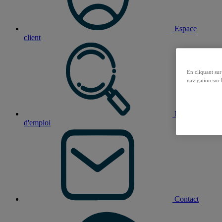
Espace
client
En cliquant sur
navigation sur l
Nos offres
d'emploi
Contact