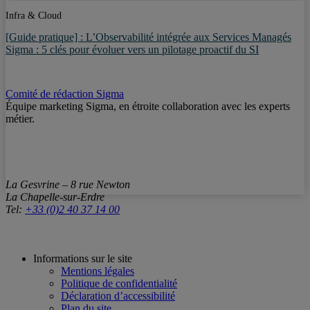
Infra & Cloud
[Guide pratique] : L’Observabilité intégrée aux Services Managés
Sigma : 5 clés pour évoluer vers un pilotage proactif du SI
Comité de rédaction Sigma
Équipe marketing Sigma, en étroite collaboration avec les experts
métier.
La Gesvrine – 8 rue Newton
La Chapelle-sur-Erdre
Tel:
+33 (0)2 40 37 14 00
Informations sur le site
Mentions légales
Politique de confidentialité
Déclaration d’accessibilité
Plan du site