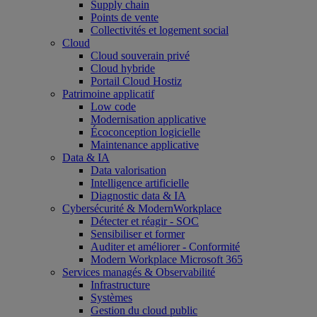
Supply chain
Points de vente
Collectivités et logement social
Cloud
Cloud souverain privé
Cloud hybride
Portail Cloud Hostiz
Patrimoine applicatif
Low code
Modernisation applicative
Écoconception logicielle
Maintenance applicative
Data & IA
Data valorisation
Intelligence artificielle
Diagnostic data & IA
Cybersécurité & ModernWorkplace
Détecter et réagir - SOC
Sensibiliser et former
Auditer et améliorer - Conformité
Modern Workplace Microsoft 365
Services managés & Observabilité
Infrastructure
Systèmes
Gestion du cloud public