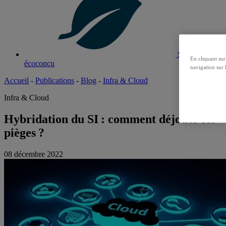
Site
En cliquant sur
écoconçu
navigation sur l
Accueil
-
Publications
-
Blog
-
Infra & Cloud
Infra & Cloud
Hybridation du SI : comment déjouer les
pièges ?
08 décembre 2022