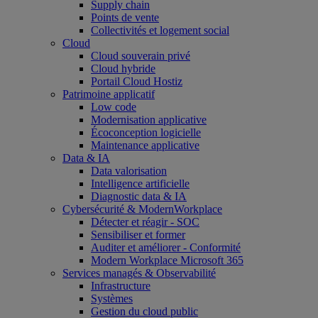
Supply chain
Points de vente
Collectivités et logement social
Cloud
Cloud souverain privé
Cloud hybride
Portail Cloud Hostiz
Patrimoine applicatif
Low code
Modernisation applicative
Écoconception logicielle
Maintenance applicative
Data & IA
Data valorisation
Intelligence artificielle
Diagnostic data & IA
Cybersécurité & ModernWorkplace
Détecter et réagir - SOC
Sensibiliser et former
Auditer et améliorer - Conformité
Modern Workplace Microsoft 365
Services managés & Observabilité
Infrastructure
Systèmes
Gestion du cloud public