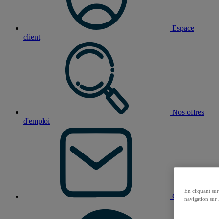
Espace
client
Nos offres
d'emploi
En cliquant sur
Contact
navigation sur l