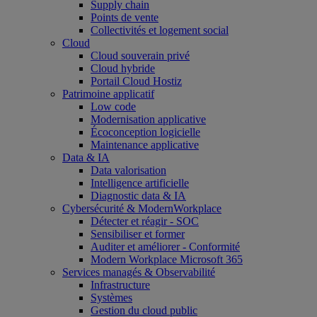
Supply chain
Points de vente
Collectivités et logement social
Cloud
Cloud souverain privé
Cloud hybride
Portail Cloud Hostiz
Patrimoine applicatif
Low code
Modernisation applicative
Écoconception logicielle
Maintenance applicative
Data & IA
Data valorisation
Intelligence artificielle
Diagnostic data & IA
Cybersécurité & ModernWorkplace
Détecter et réagir - SOC
Sensibiliser et former
Auditer et améliorer - Conformité
Modern Workplace Microsoft 365
Services managés & Observabilité
Infrastructure
Systèmes
Gestion du cloud public