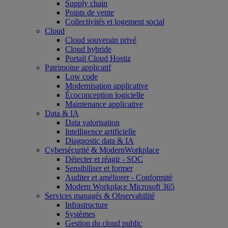
Supply chain
Points de vente
Collectivités et logement social
Cloud
Cloud souverain privé
Cloud hybride
Portail Cloud Hostiz
Patrimoine applicatif
Low code
Modernisation applicative
Écoconception logicielle
Maintenance applicative
Data & IA
Data valorisation
Intelligence artificielle
Diagnostic data & IA
Cybersécurité & ModernWorkplace
Détecter et réagir - SOC
Sensibiliser et former
Auditer et améliorer - Conformité
Modern Workplace Microsoft 365
Services managés & Observabilité
Infrastructure
Systèmes
Gestion du cloud public