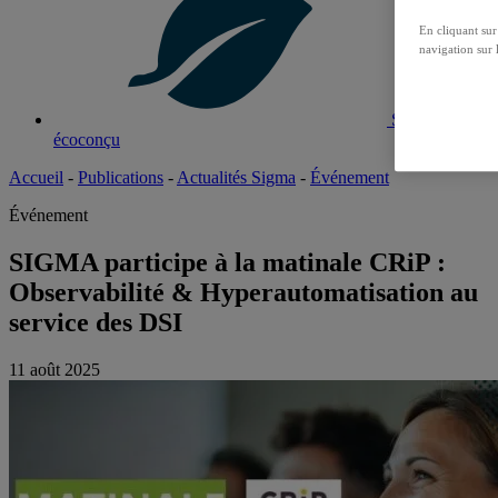
En cliquant sur
navigation sur l
Site
écoconçu
Accueil
-
Publications
-
Actualités Sigma
-
Événement
Événement
SIGMA participe à la matinale CRiP :
Observabilité & Hyperautomatisation au
service des DSI
11 août 2025