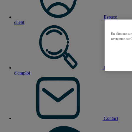
Espace
client
En cliquant sur
navigation sur l
Nos offres
d'emploi
Contact