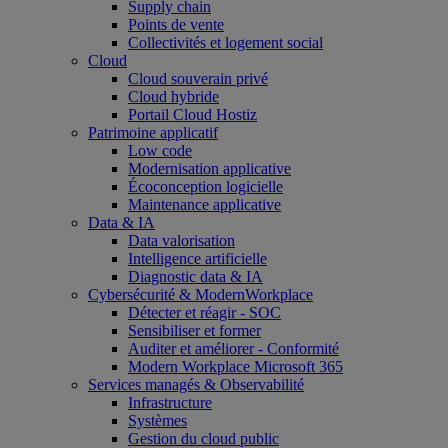
Supply chain
Points de vente
Collectivités et logement social
Cloud
Cloud souverain privé
Cloud hybride
Portail Cloud Hostiz
Patrimoine applicatif
Low code
Modernisation applicative
Écoconception logicielle
Maintenance applicative
Data & IA
Data valorisation
Intelligence artificielle
Diagnostic data & IA
Cybersécurité & ModernWorkplace
Détecter et réagir - SOC
Sensibiliser et former
Auditer et améliorer - Conformité
Modern Workplace Microsoft 365
Services managés & Observabilité
Infrastructure
Systèmes
Gestion du cloud public