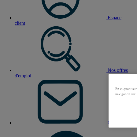
Espace
client
Nos offres
d'emploi
En cliquant sur
navigation sur l
Contact