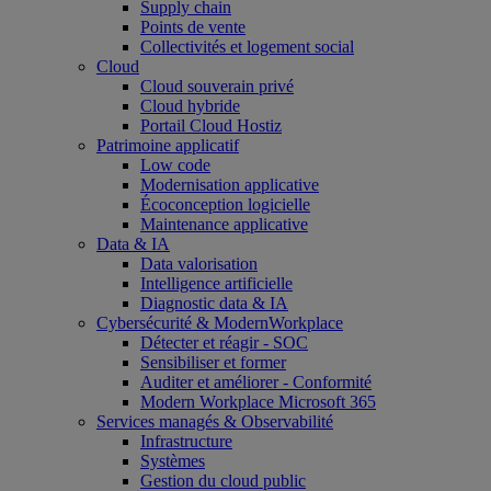
Supply chain
Points de vente
Collectivités et logement social
Cloud
Cloud souverain privé
Cloud hybride
Portail Cloud Hostiz
Patrimoine applicatif
Low code
Modernisation applicative
Écoconception logicielle
Maintenance applicative
Data & IA
Data valorisation
Intelligence artificielle
Diagnostic data & IA
Cybersécurité & ModernWorkplace
Détecter et réagir - SOC
Sensibiliser et former
Auditer et améliorer - Conformité
Modern Workplace Microsoft 365
Services managés & Observabilité
Infrastructure
Systèmes
Gestion du cloud public