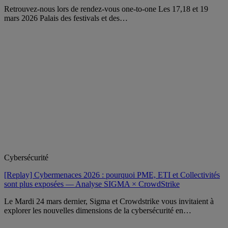
Retrouvez-nous lors de rendez-vous one-to-one Les 17,18 et 19
mars 2026 Palais des festivals et des…
Cybersécurité
[Replay] Cybermenaces 2026 : pourquoi PME, ETI et Collectivités
sont plus exposées — Analyse SIGMA × CrowdStrike
Le Mardi 24 mars dernier, Sigma et Crowdstrike vous invitaient à
explorer les nouvelles dimensions de la cybersécurité en…