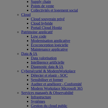
Supply chain
Points de vente
Collectivités et logement social
Cloud
Cloud souverain privé
Cloud hybride
Portail Cloud Hostiz
Patrimoine applicatif
Low code
Modernisation applicative
Écoconception logicielle
Maintenance applicative
Data & IA
Data valorisation
Intelligence artificielle
Diagnostic data & IA
Cybersécurité & ModernWorkplace
Détecter et réagir - SOC
Sensibiliser et former
Auditer et améliorer - Conformité
Modern Workplace Microsoft 365
Services managés & Observabilité
Infrastructure
Systèmes
Gestion du cloud public