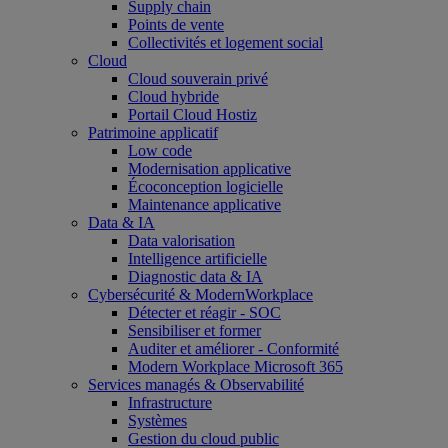
Supply chain
Points de vente
Collectivités et logement social
Cloud
Cloud souverain privé
Cloud hybride
Portail Cloud Hostiz
Patrimoine applicatif
Low code
Modernisation applicative
Écoconception logicielle
Maintenance applicative
Data & IA
Data valorisation
Intelligence artificielle
Diagnostic data & IA
Cybersécurité & ModernWorkplace
Détecter et réagir - SOC
Sensibiliser et former
Auditer et améliorer - Conformité
Modern Workplace Microsoft 365
Services managés & Observabilité
Infrastructure
Systèmes
Gestion du cloud public