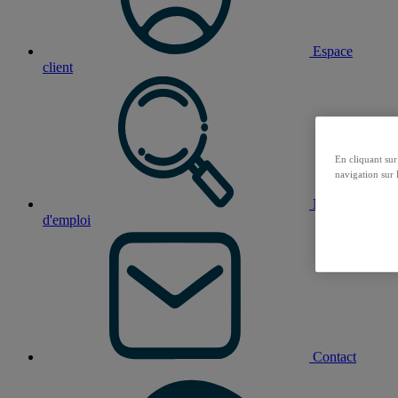
Espace
client
En cliquant sur
navigation sur l
Nos offres
d'emploi
Contact